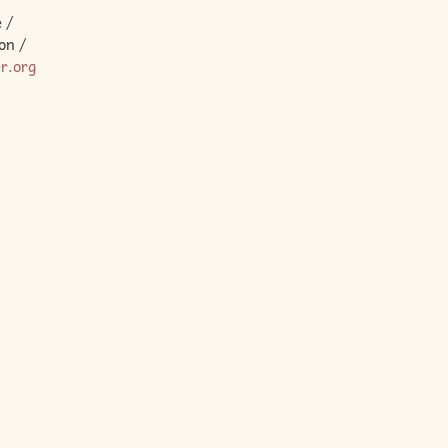
 /
on /
er.org