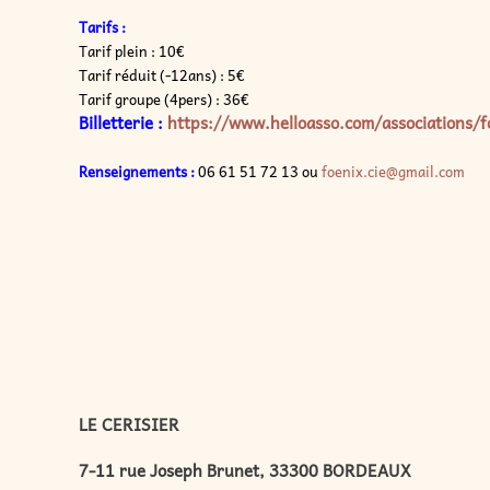
Tarifs :
Tarif plein : 10€
Tarif réduit (-12ans) : 5€
Tarif groupe (4pers) : 36€
Billetterie :
https://www.helloasso.com/associations/
f
Renseignements :
06 61 51 72 13 ou
foenix
.cie@gmail.com
LE CERISIER
7-11 rue Joseph Brunet, 33300 BORDEAUX