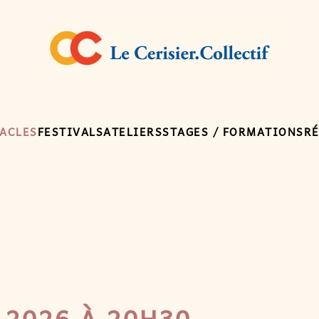
ACLES
FESTIVALS
ATELIERS
STAGES / FORMATIONS
R
 2026 À 20H30