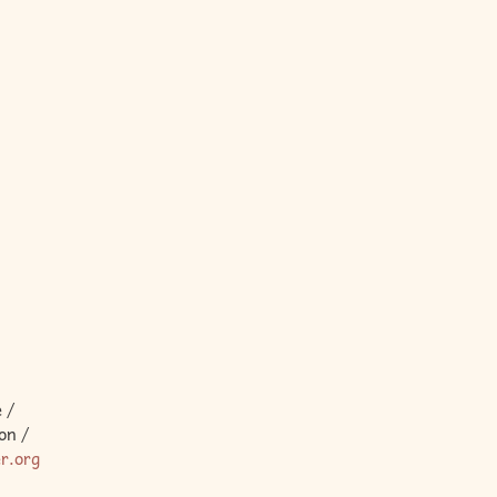
 /
on /
er.org