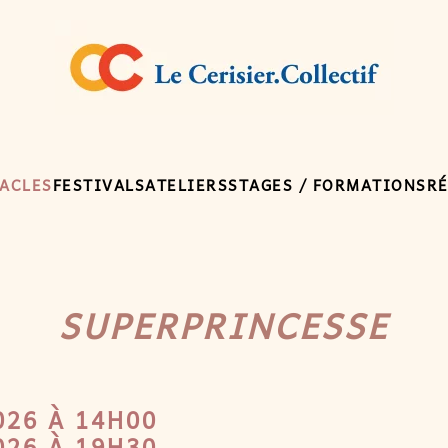
ACLES
FESTIVALS
ATELIERS
STAGES / FORMATIONS
R
SUPERPRINCESSE
026 À 14H00
026 À 19H30