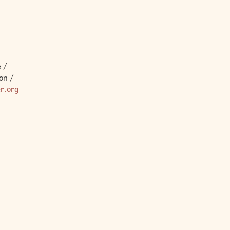
 /
on /
er.org