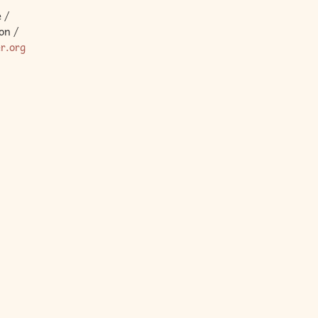
 /
on /
er.org