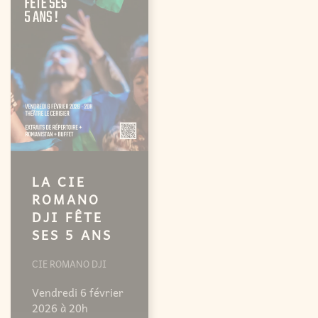
LA CIE
LA CIE
ROMANO
ROMANO
DJI FÊTE
DJI FÊTE
SES 5 ANS
SES 5 ANS -
RENCONTRE
CIE ROMANO DJI
PROFESSIONNE
Vendredi 6 février