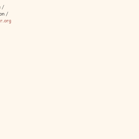
 /
on /
er.org